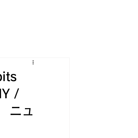
its
NY /
I ニュ