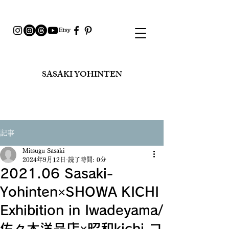
SASAKI YOHINTEN​
記事
Mitsugu Sasaki
2024年9月12日
読了時間: 0分
2021.06 Sasaki-
Yohinten×SHOWA KICHI
Exhibition in Iwadeyama/
佐々木洋品店×昭和kichi コ