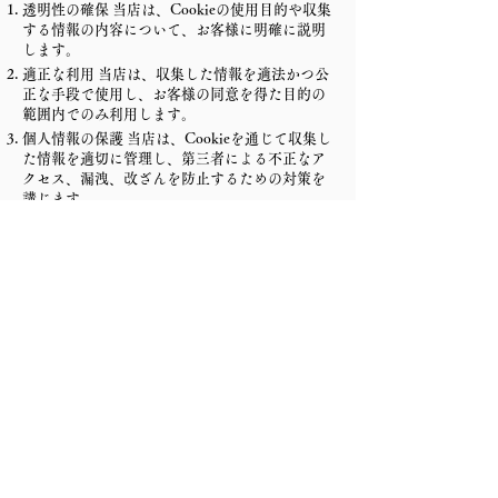
透明性の確保 当店は、Cookieの使用目的や収集
する情報の内容について、お客様に明確に説明
します。
適正な利用 当店は、収集した情報を適法かつ公
正な手段で使用し、お客様の同意を得た目的の
範囲内でのみ利用します。
個人情報の保護 当店は、Cookieを通じて収集し
た情報を適切に管理し、第三者による不正なア
クセス、漏洩、改ざんを防止するための対策を
講じます。
第三者提供の制限 当店は、収集した情報をお客
様の同意なく第三者に提供することはありませ
ん。ただし、法令に基づく場合や当店の業務委
託先に提供する場合を除きます。
選択の自由 お客様は、ブラウザの設定を変更す
ることでCookieの使用を拒否することができま
す。ただし、Cookieを拒否することで、本ウェ
ブサイトの一部機能が利用できなくなる場合が
あります。
継続的な改善 当店は、Cookieポリシーに関する
法令や規範を遵守し、Cookieの取り扱い方法を
継続的に見直し、改善に努めます。
これらの原則を遵守することで、お客様に安心
して本ウェブサイトをご利用いただけるよう努