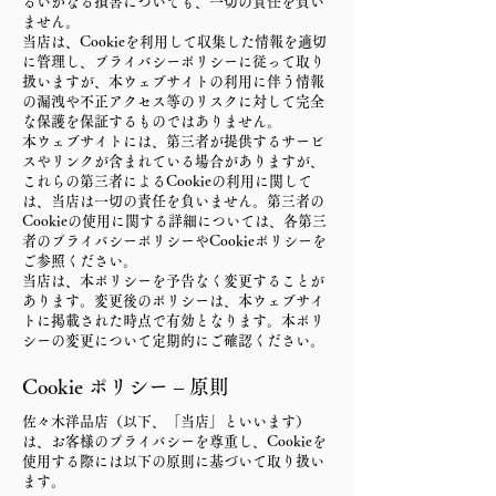
るいかなる損害についても、一切の責任を負い
ません。
当店は、Cookieを利用して収集した情報を適切
に管理し、プライバシーポリシーに従って取り
扱いますが、本ウェブサイトの利用に伴う情報
の漏洩や不正アクセス等のリスクに対して完全
な保護を保証するものではありません。
本ウェブサイトには、第三者が提供するサービ
スやリンクが含まれている場合がありますが、
これらの第三者によるCookieの利用に関して
は、当店は一切の責任を負いません。第三者の
Cookieの使用に関する詳細については、各第三
者のプライバシーポリシーやCookieポリシーを
ご参照ください。
当店は、本ポリシーを予告なく変更することが
あります。変更後のポリシーは、本ウェブサイ
トに掲載された時点で有効となります。本ポリ
シーの変更について定期的にご確認ください。
Cookie ポリシー – 原則
佐々木洋品店（以下、「当店」といいます）
は、お客様のプライバシーを尊重し、Cookieを
使用する際には以下の原則に基づいて取り扱い
ます。